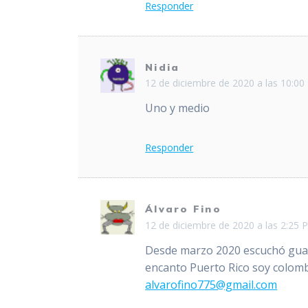
Responder
Nidia
12 de diciembre de 2020 a las 10:0
Uno y medio
Responder
Álvaro Fino
12 de diciembre de 2020 a las 2:25 
Desde marzo 2020 escuchó guasc
encanto Puerto Rico soy colom
alvarofino775@gmail.com