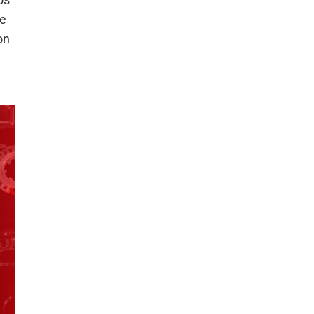
de
on