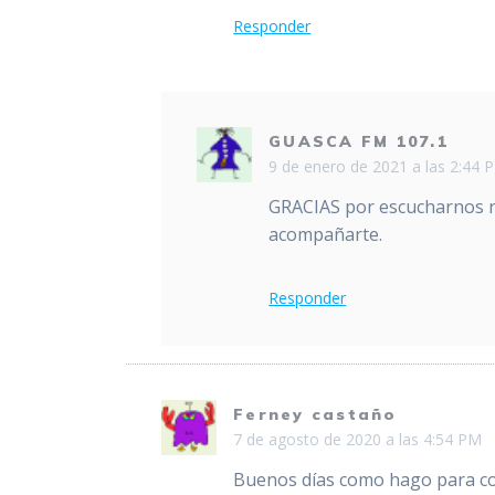
Responder
GUASCA FM 107.1
9 de enero de 2021 a las 2:44 
GRACIAS por escucharnos n
acompañarte.
Responder
Ferney castaño
7 de agosto de 2020 a las 4:54 PM
Buenos días como hago para c