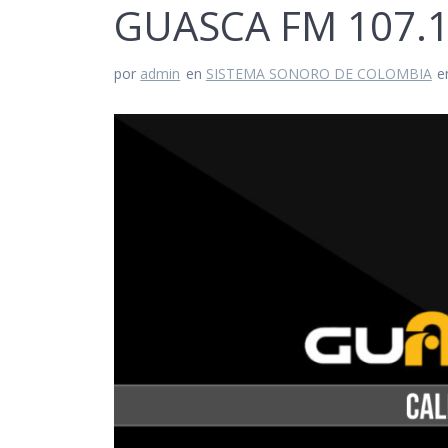
GUASCA FM 107.
por
admin
en
SISTEMA SONORO DE COLOMBIA
e