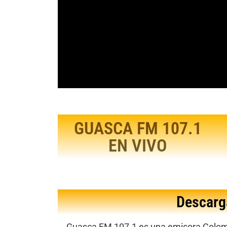
GUASCA FM 107.1
EN VIVO
Descarg
Guasca FM 107.1
es una emisora Colom