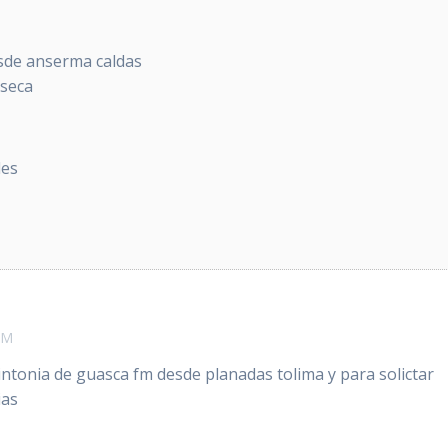
M
sde anserma caldas
 seca
les
PM
sintonia de guasca fm desde planadas tolima y para solictar
ias