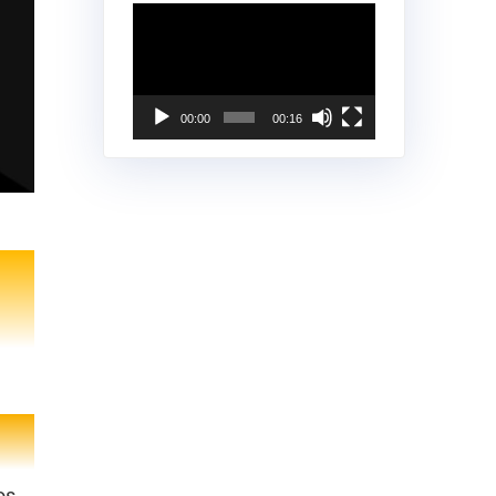
Reproductor
de
vídeo
00:00
00:16
os