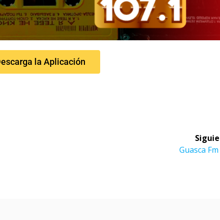
escarga la Aplicación
Siguie
Guasca Fm 